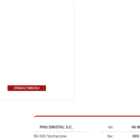
ZOBACZ WIECEJ
PHU DINSTAL S.C.
tel:
46 8
96-500 Sochaczew
fax:
693