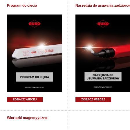
Program do ciecia
Narzedzia do usuwania zadzioro
ZOBACZ WIECEJ
ZOBACZ WIECEJ
Wiertarki magnetyyczne