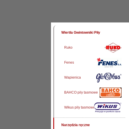
Wiertła Gwintowniki Piły
Ruko
Fenes
Wapienica
BAHCO pily tasmowe
Wikus pily tasmowe
Narzędzia ręczne