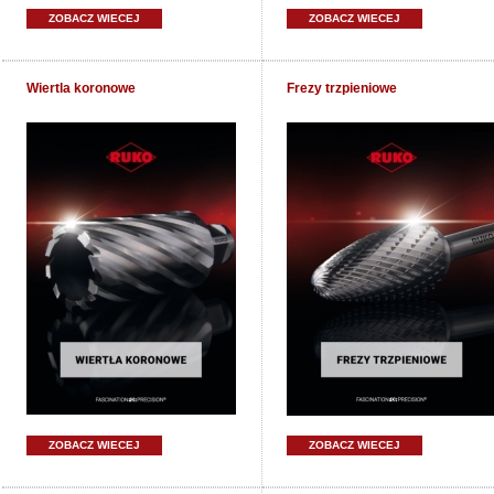
ZOBACZ WIECEJ
ZOBACZ WIECEJ
Wiertla koronowe
Frezy trzpieniowe
ZOBACZ WIECEJ
ZOBACZ WIECEJ