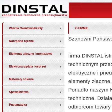
Wiertła Gwintowniki Piły
O FIRMIE
Szanowni Państw
Narzędzia ręczne
Elementy złączne i montażowe
firma DINSTAL istn
technicznym przed
Elektronarzędzia i osprzęt
elektryczne i pne
Materiały ścierne
elementy złączne
Ponadto naszym K
Spawalnictwo
techniczne. Działa
Pneumatyka
odbiorcom towary n