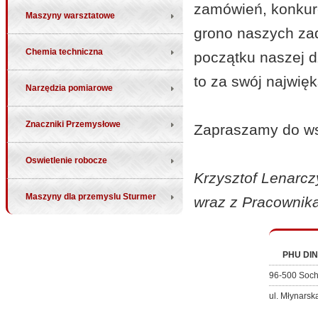
zamówień, konkur
Maszyny warsztatowe
grono naszych zad
Chemia techniczna
początku naszej d
to za swój najwię
Narzędzia pomiarowe
Znaczniki Przemysłowe
Zapraszamy do w
Oswietlenie robocze
Krzysztof Lenarc
Maszyny dla przemyslu Sturmer
wraz z Pracownik
PHU DIN
96-500 Soc
ul. Młynarsk