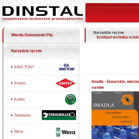
Narzędzia ręczne
Wiertła Gwintowniki Piły
Sciskpol technika scisk
Narzędzia ręczne
KING TONY
Imadła - ślusarskie, wierta
Knipex
rurowe
Kukko
Stahlwille
Wera