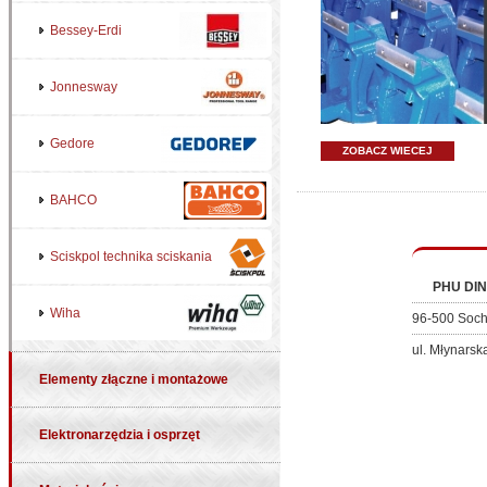
Bessey-Erdi
Jonnesway
Gedore
ZOBACZ WIECEJ
BAHCO
Sciskpol technika sciskania
PHU DIN
Wiha
96-500 Soc
ul. Młynarsk
Elementy złączne i montażowe
Elektronarzędzia i osprzęt