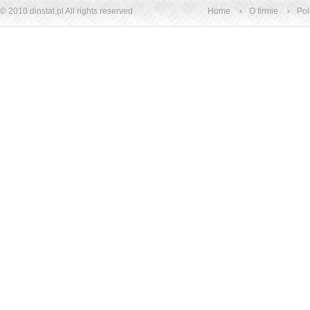
© 2010
dinstal.pl
All rights reserved
Home
O firmie
Po