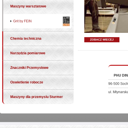
Maszyny warsztatowe
Grit by FEIN
Chemia techniczna
ZOBACZ WIECEJ
Narzędzia pomiarowe
Znaczniki Przemysłowe
PHU DIN
Oswietlenie robocze
96-500 Soc
ul. Młynarsk
Maszyny dla przemyslu Sturmer